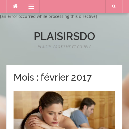
Aller
Menu
au
contenu
[an error occurred while processing this directive]
PLAISIRSDO
PLAISIR, ÉROTISME ET COUPLE
Mois :
février 2017