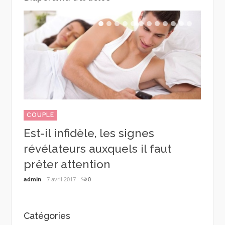
DRAG
COUPLE
Réus
Est-il infidèle, les signes
fille
révélateurs auxquels il faut
admin
our
prêter attention
admin
7 avril 2017
0
Catégories