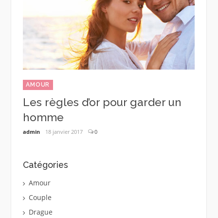
AMOU
AMOUR
Fair
Les règles d’or pour garder un
poss
homme
admin
admin
18 janvier 2017
0
Catégories
Amour
Couple
Drague