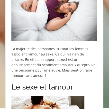
La majorité des personnes, surtout les femmes,
associent l’amour au sexe. Ce qui n’a rien de
bizarre. En effet, le rapport sexuel est un
aboutissement du sentiment amoureux qu’éprouve
une personne pour une autre. Mais peut-on faire
l’amour sans amour ?
Le sexe et l’amour