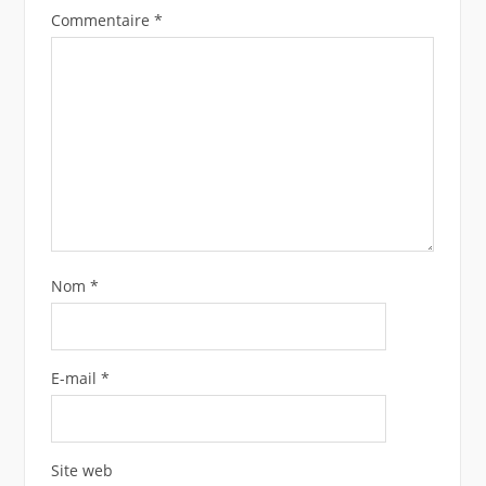
Commentaire
*
Nom
*
E-mail
*
Site web