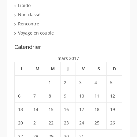
Libido
Non classé
Rencontre
Voyage en couple
Calendrier
mars 2017
L
M
M
J
V
S
D
1
2
3
4
5
6
7
8
9
10
11
12
13
14
15
16
17
18
19
20
21
22
23
24
25
26
27
28
29
30
31