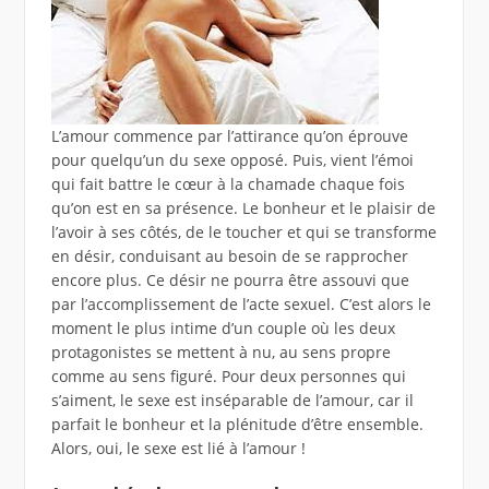
L’amour commence par l’attirance qu’on éprouve
pour quelqu’un du sexe opposé. Puis, vient l’émoi
qui fait battre le cœur à la chamade chaque fois
qu’on est en sa présence. Le bonheur et le plaisir de
l’avoir à ses côtés, de le toucher et qui se transforme
en désir, conduisant au besoin de se rapprocher
encore plus. Ce désir ne pourra être assouvi que
par l’accomplissement de l’acte sexuel. C’est alors le
moment le plus intime d’un couple où les deux
protagonistes se mettent à nu, au sens propre
comme au sens figuré. Pour deux personnes qui
s’aiment, le sexe est inséparable de l’amour, car il
parfait le bonheur et la plénitude d’être ensemble.
Alors, oui, le sexe est lié à l’amour !