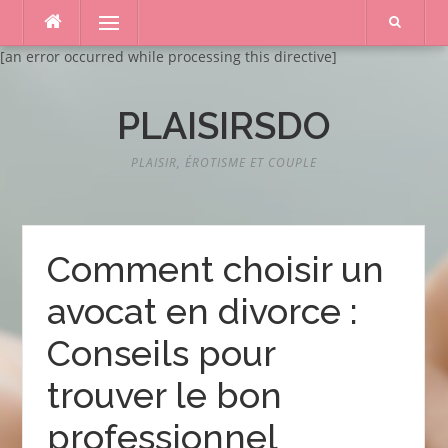
Aller
Menu
au
contenu
[an error occurred while processing this directive]
PLAISIRSDO
PLAISIR, ÉROTISME ET COUPLE
Comment choisir un
avocat en divorce :
Conseils pour
trouver le bon
professionnel