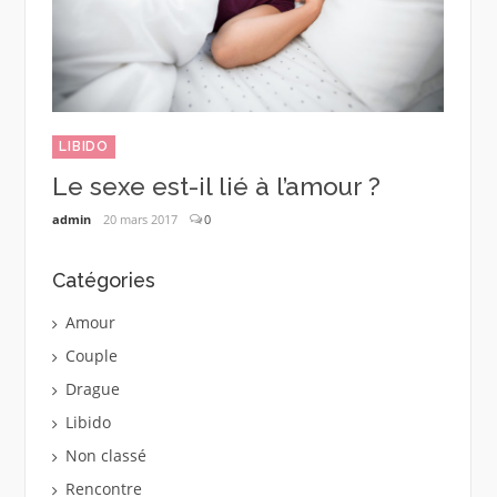
AMOU
Trou
dans
LIBIDO
test
Le sexe est-il lié à l’amour ?
réal
admin
20 mars 2017
0
admin
Catégories
Amour
Couple
Drague
Libido
Non classé
Rencontre